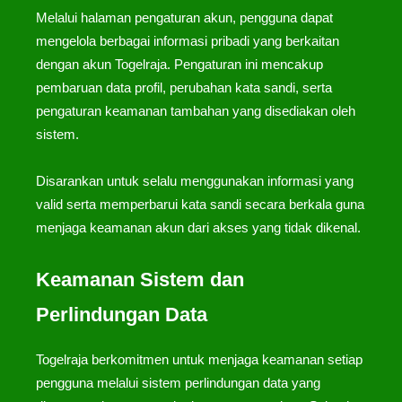
Melalui halaman pengaturan akun, pengguna dapat
mengelola berbagai informasi pribadi yang berkaitan
dengan akun Togelraja. Pengaturan ini mencakup
pembaruan data profil, perubahan kata sandi, serta
pengaturan keamanan tambahan yang disediakan oleh
sistem.
Disarankan untuk selalu menggunakan informasi yang
valid serta memperbarui kata sandi secara berkala guna
menjaga keamanan akun dari akses yang tidak dikenal.
Keamanan Sistem dan
Perlindungan Data
Togelraja berkomitmen untuk menjaga keamanan setiap
pengguna melalui sistem perlindungan data yang