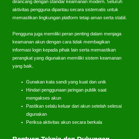
dirancang dengan standar keamanan modern. Seluruh
aktivitas pengguna dipantau secara sistematis untuk
memastikan lingkungan platform tetap aman serta stabil.
Pengguna juga memiliki peran penting dalam menjaga
keamanan akun dengan cara tidak membagikan
informasi login kepada pihak lain serta memastikan
perangkat yang digunakan memiliki sistem keamanan
yang baik.
Gunakan kata sandi yang kuat dan unik
Hindari penggunaan jaringan publik saat
mengakses akun
Pastikan selalu keluar dari akun setelah selesai
digunakan
Periksa aktivitas akun secara berkala